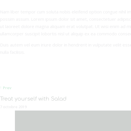
Nam liber tempor cum soluta nobis eleifend option congue nihil 
possim assum. Lorem ipsum dolor sit amet, consectetuer adipisc
ut laoreet dolore magna aliquam erat volutpat. Ut wisi enim ad m
ullamcorper suscipit lobortis nisl ut aliquip ex ea commodo conse
Duis autem vel eum iriure dolor in hendrerit in vulputate velit es
nulla facilisis.
Prev
Treat yourself with Salad
7 octobre 2019
Catégories