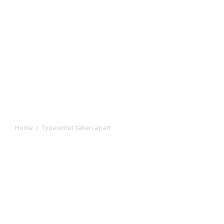
Typewriter
taken
apart
Home
Typewriter taken apart