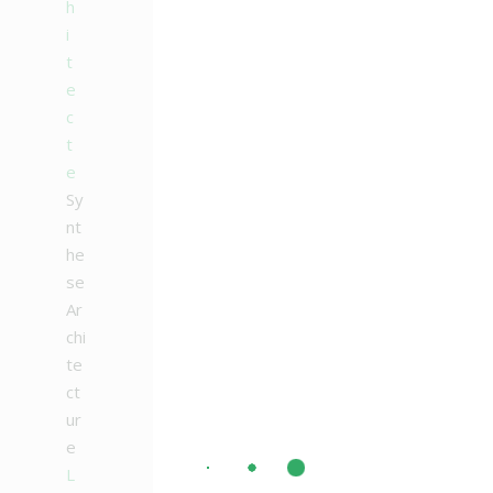
h
i
t
e
c
t
e
Sy
nt
he
se
Ar
chi
te
ct
ur
e
L