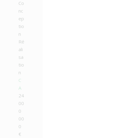
Co
nc
ep
tio
n
Ré
ali
sa
tio
n
C
A
24
00
0
00
0
€