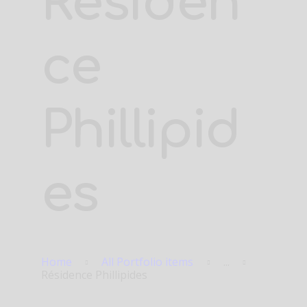
Résiden
ce
Phillipid
es
Home
All Portfolio items
...
Résidence Phillipides