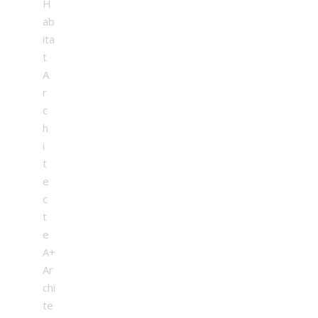
H
ab
ita
t
A
r
c
h
i
t
e
c
t
e
A+
Ar
chi
te