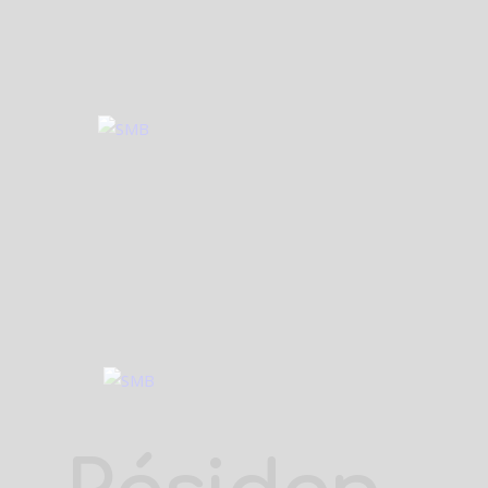
Accueil
Nos métiers
Nos valeurs
Nos projets
Rejoignez-nous
Nous contacter