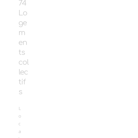
74
Lo
ge
m
en
ts
col
lec
tif
s
L
o
c
a